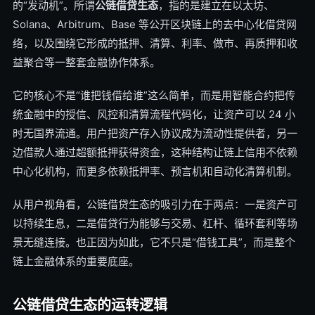
的“发动机”。所谓
公链借贷生态
，指的是建立在以太坊、
Solana、Arbitrum、Base 等公开区块链上的去中心化借贷网
络，以及围绕它形成的抵押、清算、利率、做市、再质押和收
益聚合等一整套金融协作体系。
它的核心不是“谁把钱借给谁”这么简单，而是用智能合约把传
统金融中的授信、风控和清算流程代码化，让资产可以 24 小
时无国界流通。用户把资产存入协议成为流动性提供者，另一
边借款人通过超额抵押获得资金，这种结构让链上信用不依赖
中心化机构，而更多依赖抵押率、预言机和自动化清算机制。
从用户视角看，公链借贷生态的吸引力在于两点：一是资产可
以持续生息，二是借贷行为能够与交易、杠杆、循环套利等场
景无缝连接。也正因为如此，它不只是“借钱工具”，而是整个
链上金融体系的重要底座。
公链借贷生态的运转逻辑