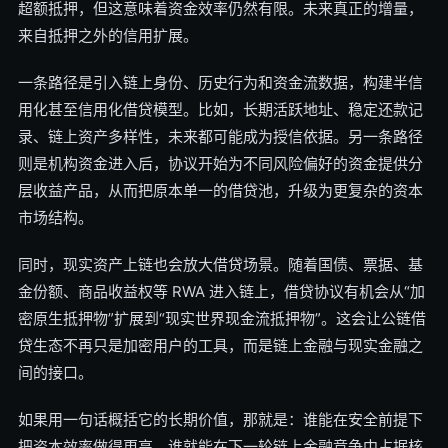
超额抵押，但这意味着资金效率仍然有限。未来真正的增量，
来自抵押之外的信用扩展。
一条路径是引入链上身份、历史行为和资金流数据，构建半信
用化甚至信用化借贷模型。比如，长期活跃地址、稳定还款记
录、链上资产多样性，未来都可能成为授信依据。另一条路径
则是机构资金进入后，协议开始为不同风险偏好的资金提供分
层收益产品，从而把原本单一的借贷池，升级为更复杂的资本
市场结构。
同时，现实资产上链也会放大借贷场景。随着国债、票据、基
金份额、商品收益权等 RWA 进入链上，借贷协议有机会从“加
密原生抵押物”扩展到“现实世界现金流抵押物”。这会让公链借
贷生态不再只是加密用户的工具，而是链上金融与现实金融之
间的接口。
如果用一句话概括它的长期价值，那就是：谁能在安全前提下
把资本效率做得更高，谁就能在下一轮链上金融竞争中占据核