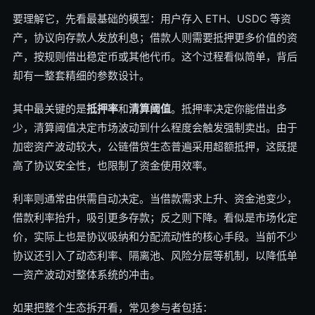
要理解它，先看最基础的模型：用户存入 ETH、USDC 等资
产，协议向存款人发放利息；借款人则需要抵押更多价值的资
产，按规则借出稳定币或其他代币。这个过程看似简单，背后
却有一整套精细的参数设计。
其中最关键的是
抵押率
和
清算阈值
。抵押率决定你能借出多
少，清算阈值决定市场波动到什么程度会触发强制卖出。由于
加密资产波动较大，公链借贷生态普遍采用超额抵押，这既提
高了协议安全性，也限制了资金使用效率。
利率则通常由供需自动决定。当借款需求上升、资金池变少，
借款利率抬升，吸引更多存款；反之则下降。看似是市场化定
价，实际上也是协议吸纳和分配流动性的核心手段。当前不少
协议还引入了动态利率、隔离池、风险分层等机制，以降低单
一资产波动对整体系统的冲击。
如果把整个生态拆开看，常见参与者包括：