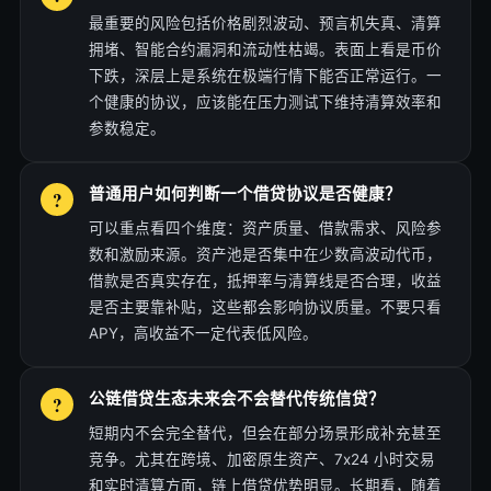
最重要的风险包括价格剧烈波动、预言机失真、清算
拥堵、智能合约漏洞和流动性枯竭。表面上看是币价
下跌，深层上是系统在极端行情下能否正常运行。一
个健康的协议，应该能在压力测试下维持清算效率和
参数稳定。
普通用户如何判断一个借贷协议是否健康？
可以重点看四个维度：资产质量、借款需求、风险参
数和激励来源。资产池是否集中在少数高波动代币，
借款是否真实存在，抵押率与清算线是否合理，收益
是否主要靠补贴，这些都会影响协议质量。不要只看
APY，高收益不一定代表低风险。
公链借贷生态未来会不会替代传统信贷？
短期内不会完全替代，但会在部分场景形成补充甚至
竞争。尤其在跨境、加密原生资产、7x24 小时交易
和实时清算方面，链上借贷优势明显。长期看，随着