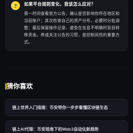
如果平台规则变化，我该怎么应对？
第一时间查看官方公告，确认是否影响你所在地区和
当前账户；其次检查自己的资产分布，必要时分批调
整；最后保留操作记录，避免在信息不明确时盲目转
移资金。养成关注公告的习惯，是控制风险的重要方
式。
猜你喜欢
链上世界入门指南：币安带你一步步看懂区块链生态
链上AI代理：币安视角下的Web3自动化新趋势