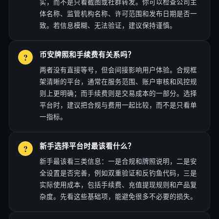
实，而不是只看截图或社群转发。你可以检查公司主
体名称、监管机构名称、许可范围和发布日期是否一
致。若信息模糊、无法验证，建议保持谨慎。
币安牌照和手续费有关系吗？
两者没有直接等号，但会间接影响用户体验。合规框
架清晰的平台，通常在服务范围、账户审核和风控规
则上更明确；而手续费则是交易成本的一部分。选择
平台时，建议把合规与费用一起比较，而不是只看单
一指标。
新手选择平台时最该看什么？
新手最该看三类信息：一是合规和牌照说明，二是安
全设置是否完善，例如双重验证和反钓鱼代码，三是
实际使用成本，包括手续费、充值提现规则和产品复
杂度。先看这些基础项，能避免很多不必要的损失。