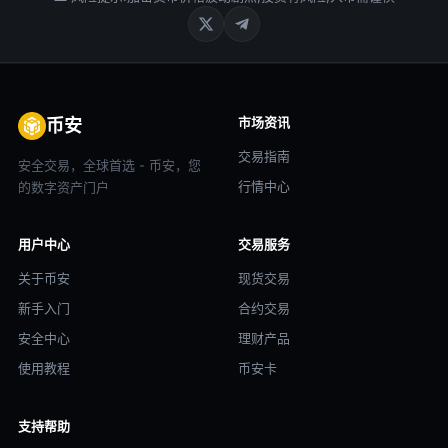
市场资讯
币安
交易指南
安全交易，全球首选 - 币安，您
行情中心
的数字资产门户
用户中心
交易服务
关于币安
现货交易
新手入门
合约交易
安全中心
理财产品
使用教程
币安卡
支持帮助