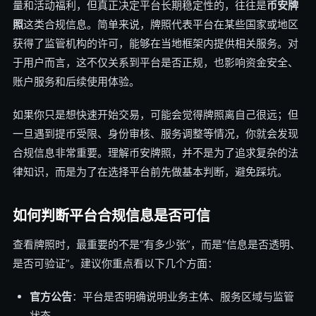
量和活动福利，但真正决定平台长期稳定性的，往往是
币安牌
照
这类合规信息。简单来说，牌照代表平台在某些国家或地区
获得了监管机构的许可，能够在当地框架内提供相关服务。对
于用户而言，这不仅关系到平台是否正规，也影响资金安全、
账户服务和后续使用体验。
如果你只是想快速开始交易，可能会觉得牌照离自己很远；但
一旦遇到提币受限、身份审核、服务调整等情况，你就会发现
合规信息非常重要。理解币安牌照，并不是为了追求复杂的法
律知识，而是为了在选择平台前先做基本判断，避免踩坑。
如何判断平台合规信息是否可信
查看牌照时，最重要的不是“有多少张”，而是“信息是否透明、
是否可验证”。建议你重点看以下几个方面：
官方公告
：平台是否明确说明业务主体、服务区域与监管
状态。