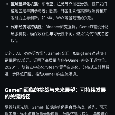
区域差异化机遇
：东南亚、拉美等高加密渗透、低开发门
槛地区是早期参与者；欧美、韩国则凭借高游戏消费和开
发能力主导创新，如IMX、WAX等游戏链的兴起。
代币经济可持续性
：Binance研究强调，GameFi需设计防
通胀机制，确保收益性与可玩性平衡，避免“刷代币皮包游
戏”。
此外，AI、RWA等叙事与GameFi交汇，如BigTime通过NFT
销量超1亿美元，证明了高质量内容在GameFi中的王道地位。
2026年，随着去中心化“Steam”竞争白热化，分布式云计算将
进一步降低门槛，推动GameFi向主流渗透。
GameFi面临的挑战与未来展望：可持续发展
的关键路径
尽管前景光明，GameFi长期趋势仍需直面挑战。首先，可玩
性不足：许多项目偏重金融属性，忽略沉浸式玩法，导致用户