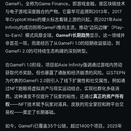
GameFi，全称为Game Finance，即游戏金融，是区块链技术
与电子游戏深度融合的产物。它最早可追溯到2013年，2017
年CryptoKitties的爆火标志着链上游的兴起，而2021年Axie
Infinity的成功则将GameFi推向主流，推动“边玩边赚”（Play-
to-Earn）模式风靡全球。
GameFi长期趋势
显示，这一领域并
非昙花一现，而是经历了从GameFi 1.0的短期收益驱动，到
GameFi 2.0的可持续生态构建的深刻转型。
在GameFi 1.0阶段，项目如Axie Infinity强调通过游戏内劳动
获取代币奖励，但也暴露了通胀和经济崩溃的风险。以STEPN
为代表的GameFi 2.0则引入了线下扩展性和社交属性，例如通
过NFT跑鞋将虚拟资产与现实运动结合，实现社群化多级消
费。这种演变不仅提升了玩家的粘性，还通过
真正的资产所有
权
——NFT技术赋予玩家对道具、皮肤的完全掌控和跨平台交
易权——奠定了长期基础。
如今，GameFi已覆盖35个公链，超过1400个项目，2025年