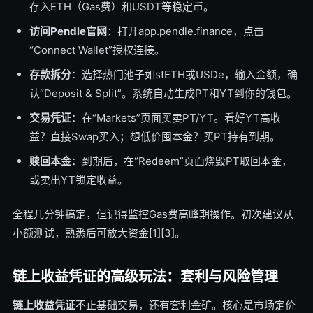
存入ETH（Gas费）和USDT等稳定币。
访问Pendle官网
：打开app.pendle.finance，点击
“Connect Wallet”授权连接。
存款拆分
：选择热门池子如stETH或USDe，输入金额，确
认“Deposit & Split”。系统自动生成PT和YT到你的钱包。
交易凭证
：在“Markets”页面买卖PT/YT。看好YT高收
益？直接Swap买入；想低价囤本金？买PT持有到期。
赎回本金
：到期后，在“Redeem”页面烧毁PT取回本金，
或卖出YT锁定收益。
全程几分钟搞定，但记得监控Gas费高峰期操作。初次建议从
小额测试，熟悉后可放大资金[1][3]。
链上收益凭证的高级玩法：套利与风险管理
链上收益凭证
不止基础交易，还有套利金矿。核心是市场定价