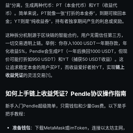
益”分离，生成两种代币：PT（本金代币）和YT（收益代
币）。简单来说，PT就像一张“打折的本金券”，到期可赎回本
金；YT则是“纯收益券”，持有者独享期间产生的利息或奖励。
这种拆分机制源于区块链的智能合约，用户无需信任第三方，
一切交易透明上链。举例：你存入1000 USDT一年期存款，年
化收益5%，Pendle会生成PT（一年后换回1000 USDT，但现
价可能打折如950 USDT）和YT（捕获50 USDT收益）。这
让追求稳定本金的用户买PT，而收益爱好者抢YT，实现
链上
收益凭证
的灵活交易[1]。
如何上手链上收益凭证？Pendle协议操作指南
新手入门Pendle超级简单，只需钱包和少量Gas费。以下是手
把手教程：
准备钱包
：下载MetaMask或imToken，连接以太坊主网，