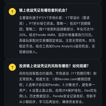
链上收益凭证有哪些套利机会？
主要套利源于PT/YT市场价差：YT常溢价（需求
高），PT折价吸引资金。策略一：低买PT到期赎
回；策略二：囤YT收割利息超额部分，年化可达15-
30%。结合Pendle AMM，监控价格偏差执行闪兑。
高级玩家配对交易赚固定收益。注意无常损失，优先
稳定币池，结合工具如Dune Analytics监控机会，实
现被动收入。
投资链上收益凭证的风险有哪些？如何规避？
风险包括智能合约漏洞、市场波动（YT到期归零）和
无常损失。规避方法：1.用Revoke.cash撤销旧授
权；2.选审计协议如Pendle；3.分散池子，避免单一
资产；4.设置止盈止损。启用2FA保护钱包，Gas优化
用L2。历史数据显示，Pendle安全记录良好，但新手
从小额起步，学习后再加仓，确保资金安全。