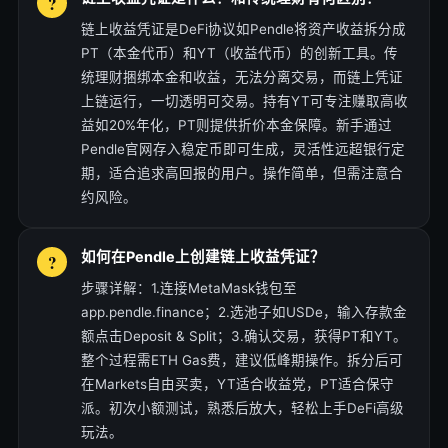
链上收益凭证是DeFi协议如Pendle将资产收益拆分成
PT（本金代币）和YT（收益代币）的创新工具。传
统理财捆绑本金和收益，无法分离交易，而链上凭证
上链运行，一切透明可交易。持有YT可专注赚取高收
益如20%年化，PT则提供折价本金保障。新手通过
Pendle官网存入稳定币即可生成，灵活性远超银行定
期，适合追求高回报的用户。操作简单，但需注意合
约风险。
如何在Pendle上创建链上收益凭证？
步骤详解：1.连接MetaMask钱包至
app.pendle.finance；2.选池子如USDe，输入存款金
额点击Deposit & Split；3.确认交易，获得PT和YT。
整个过程需ETH Gas费，建议低峰期操作。拆分后可
在Markets自由买卖，YT适合收益党，PT适合保守
派。初次小额测试，熟悉后放大，轻松上手DeFi高级
玩法。