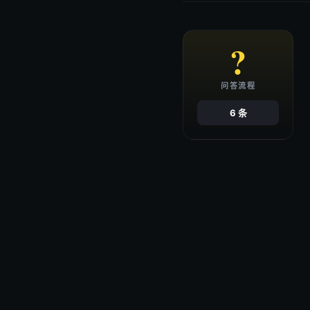
?
问答流程
6 条