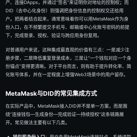
产、连接DApps，并通过“签名”来证明你对地址的控制权；而
DID（去中心化身份）则强调把身份信息的控制权交还给用
户。把两者结合起来，通常意味着你可以用MetaMask作为身
份入口，在不频繁提交手机号、邮箱或中心化账号密码的前提
下，完成登录、授权、验证与跨应用身份复用。
对普通用户来说，这种集成最直观的价值有三点：一是减少注
册步骤，二是降低重复登录成本，三是让“一个钱包对应一个身
份锚点”变得更清晰。对于平台而言，则有助于提升转化率、简
化账号体系，并在一定程度上增强Web3场景中的用户留存。
MetaMask与DID的常见集成方式
在实际产品中，MetaMask接入DID并不是单一方案，而是围
绕“连接钱包—生成身份—完成验证—持续授权”这条链路展
开。常见做法主要有以下几类。
钱包即身份入口
：用户先用MetaMask连接站点，系统读取