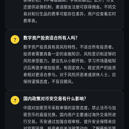
获得折扣。VIP等级越高，手续费越低。此外，币安
还提供返佣机制，邀请朋友注册可获得佣金。不同交
易对和衍生品的费率可能存在差异，用户应查看实时
费率表。
数字资产投资适合所有人吗？
数字资产投资具有高风险特性，不适合所有投资者。
投资者需要具备一定的金融知识、风险意识和足够的
风险承受能力。建议先从小额开始，学习市场基础知
识后再逐步增加投资。有固定收入、稳定资产的投资
者相对更适合参与。对于风险厌恶者或退休人士，应
保持谨慎态度，不盲目跟风。
国内政策对币安交易有什么影响？
中国对加密货币采取审慎的监管态度，禁止法币与加
密货币的直接兑换。国内用户主要通过海外交易所进
行交易。币安通过加强合规审核、提升安全保障来应
对监管环境。投资者应关注政策动向，了解最新监管