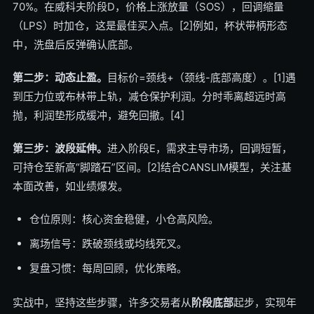
70%。在威科夫阶段D，价格上涨放量（SOS），回调缩量
（LPS）时加仓，这是最佳买入点。[2]例如，杯状带柄形态
中，洗盘后反弹确认底部。
第二步：动态止盈。
目标价=颈线+（颈线-底部高度）。[1]遇
到压力位或布林带上轨，减仓保护利润。分时乖离超远时高
抛，利润垫形成缓冲，避免回撤。[4]
第三步：波段延伸。
进入阶段E，需求主导市场，回调短暂，
可持仓至新高“脚踏石”区间。[2]结合CANSLIM模型，关注基
本面改善，如业绩爆发。
仓位原则：核心资金稳健，小仓高风险。
离场信号：跌破颈线或均线死叉。
复盘习惯：每周回顾，优化策略。
实战中，坚持这些步骤，许多交易者从
阶段底部
起步，实现年