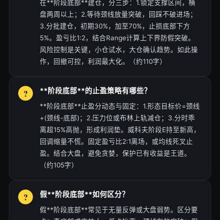
在**阶段底部**建仓，分三步：1.锁定支撑区间，横
盘两周以上；2.等待颈线放量突破，回踩不破进场；
3.分批建仓，初期30%，加至70%，止损底部下方
5%。盈亏比1:2，结合Range计算上下界防假突破。
风险控制是关键，小仓试水，大仓确认趋势。如此操
作，回撤可控，利润最大化。（约110字）
**阶段底部**的止盈策略有哪些？
**阶段底部**止盈分动态与固定：1.形态目标价=颈线
+(颈线-底部)；2.压力位或布林上轨减仓；3.分时乖
离超15%高抛，形成利润垫。威科夫阶段E持至新高，
回调缩量不慌。固定盈亏比2:1离场，或均线死叉止
盈。结合大盘，避免贪婪，保护已有收益是王道。
（约105字）
假**阶段底部**如何区分？
假**阶段底部**常见于无量反弹或大盘弱势。区分要