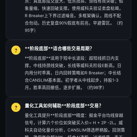
点：真底部成交放大、低点抬高、颈线有效突破；假
象量缩、快速回破支撑。使用威科夫验证卖盘枯竭，
R Breaker上下界过滤噪音。多框架确认，周线不配
合勿动。历史复盘90%假底有前兆，早避雷区。（约
95字）
**阶段底部**适合哪些交易周期？
**阶段底部**适用于短中长波段：超短线抓日内支
撑，中线持颈线突破，长线等威科夫阶段E新高。日
内用分时乖离，日内回转策略如R Breaker；中长结
合CANSLIM基本面。初学者从中线起步，持股1-3
月，胜率高回撤低，逐步扩展。（约98字）
量化工具如何辅助**阶段底部**交易？
量化工具提升**阶段底部**精度：掘金平台均线穿越
信号，计算六个价位如突破买入价= H + 2P -2L。威
科夫自动化量价分析，CANSLIM筛选杯柄股。回测策