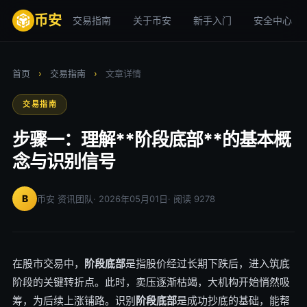
币安
交易指南
关于币安
新手入门
安全中心
首页
›
交易指南
›
文章详情
交易指南
步骤一：理解**阶段底部**的基本概
念与识别信号
B
币安 资讯团队
· 2026年05月01日
· 阅读 9278
在股市交易中，
阶段底部
是指股价经过长期下跌后，进入筑底
阶段的关键转折点。此时，卖压逐渐枯竭，大机构开始悄然吸
筹，为后续上涨铺路。识别
阶段底部
是成功抄底的基础，能帮