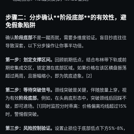
步骤二：分步确认**阶段底部**的有效性，避
免假象陷阱
确认
阶段底部
不是一蹴而就，需要多维度验证。盲目抄底往往
导致深套，以下分步操作让你事半功倍。
第一步：划定支撑区间。
回顾前期低点，结合布林带下轨或前
期密集成交区，锁定潜在底部区域。如果价格在该区横盘振荡
超过两周，且振幅缩小，即为筑底迹象。[2]
第二步：等待突破信号。
颈线突破是关键，伴随放量上穿，视
为有效
阶段底部
。例如，在头肩底形态中，突破颈线后回踩不
破，即可进场。[1]同时监控分时乖离：价格偏离均线超过15%
时，警惕假突破。
第三步：风险控制验证。
设置止损位于底部低点下方5%-8%，