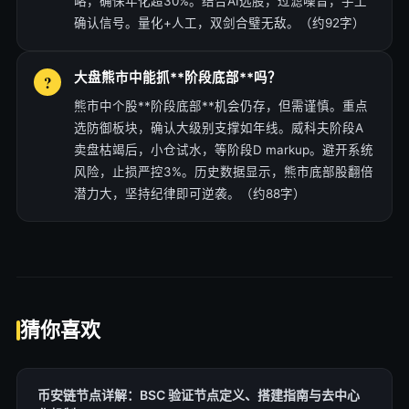
略，确保年化超30%。结合AI选股，过滤噪音，手工
确认信号。量化+人工，双剑合璧无敌。（约92字）
大盘熊市中能抓**阶段底部**吗？
熊市中个股**阶段底部**机会仍存，但需谨慎。重点
选防御板块，确认大级别支撑如年线。威科夫阶段A
卖盘枯竭后，小仓试水，等阶段D markup。避开系统
风险，止损严控3%。历史数据显示，熊市底部股翻倍
潜力大，坚持纪律即可逆袭。（约88字）
猜你喜欢
币安链节点详解：BSC 验证节点定义、搭建指南与去中心