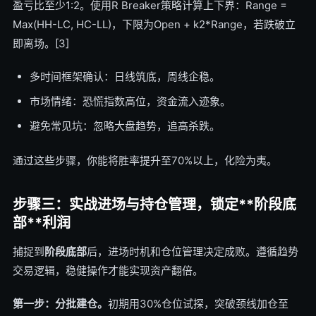
盈亏比至少1:2。使用R Breaker策略计算上下界：Range =
Max(HH-LC, HC-LL)，下限为Open + k2*Range，若跌破立
即离场。[3]
多时间框架确认：日线筑底，周线企稳。
市场情绪：恐慌指数高位，资金流入迹象。
避免常见坑：忽略大盘趋势，追高杀跌。
通过这些步骤，你能将胜率提升至70%以上，化险为夷。
步骤三：实战进场与持仓管理，锁定**阶段底
部**利润
捕捉到
阶段底部
后，进场时机和仓位管理决定成败。遵循趋势
交易逻辑，稳健操作才能实现资产翻倍。
第一步：分批建仓。
初期用30%仓位试探，突破颈线加仓至