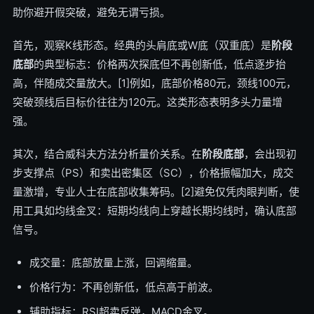
助你避开假突破，避免无谓亏损。
首先，观察K线形态。经典的头肩底或W底（双重底）是
阶段
底部
的典型标志：价格两次探底但不再创新低，低点逐步抬
高，伴随成交量放大。[1]例如，底部价格80元，颈线100元，
突破颈线后目标价往往为120元。这类形态表明多头力量增
强。
其次，结合威科夫方法分析量价关系。在
阶段底部
，会出现初
步支撑点（PS）和卖出密集区（SC），价格振幅加大，成交
量激增，专业人士在底部收集筹码。[2]避免仅凭肉眼判断，使
用工具如均线金叉：短期均线向上穿越长期均线时，确认底部
信号。
成交量：底部放量上涨，回调缩量。
价格行为：不再创新低，低点高于前波。
辅助指标：RSI超卖反弹，MACD金叉。