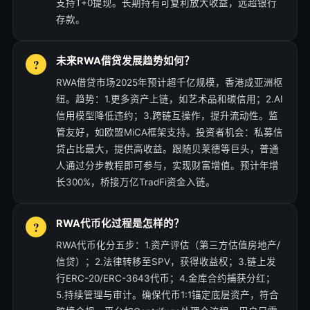
支持T+0提现。长期持有可复利放大收益，远超银行
存款。
未来RWA借贷发展趋势如何？
RWA借贷市场2025年预计超千亿规模，香港成亚洲枢
纽。趋势：1.更多资产上链，如艺术品和碳信用；2.AI
信用模型降低违约；3.跨链互操作，提升流动性。监
管友好，如欧盟MiCA框架支持。投资者机会：私募信
贷占比最大，提供高收益。跟随贝莱德等巨头，普通
人通过分步教程即可参与，实现财富增值。预计年增
长300%，桥接万亿TradFi资金入链。
RWA代币化过程是怎样的？
RWA代币化分五步：1.资产评估（第三方估值房地产/
信贷）；2.法律转移至SPV，获得收益权；3.链上发
行ERC-20/ERC-3643代币；4.金库合约捕获分红；
5.持续管理与审计。确保代币1:1锚定底层资产，符合