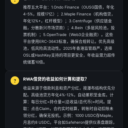
推荐五大平台：1.Ondo Finance（OUSG国债，年化
4-5%，规模17亿）；2.Maple Finance（机构借贷，
年化12%+，杠杆模型）；3.Centrifuge（供应链金
融，分散新兴市场贷款）；4.Bein（多层风险池，投
票机制）；5.OpenTrade（Web3企业融资）。这些
平台使用ERC-3643标准，确保合规转让。优先高级
池，低风险高流动性。2025年香港监管趋严，选择
OSL或HashKey支持的项目更安全，年收益潜力超传
统储蓄10倍。
RWA借贷的收益如何计算和提取？
收益来源于借款利息和资产分红，按瀑布结构优先分
配。高级池贷方年化4%-12%，自动累积至金库。计
算：每日分红=持仓量×(总收益/总代币)×时间。提
取：点击Claim，合约实时结算，转账时自动扣除未
领分红，确保无投机。示例：1000 USDC存Maple，
月息约8 USDC。平台如Safeheron提供仪表盘跟踪，