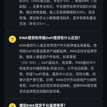
BUIDL（5000美元起，年化4-5%），黄金RWA（1克
起投）。无需专业知识，平台提供信用评估和DAO投
票。相比传统金融，链上交易周期缩短300%，流动
性强。建议新手从小额稳健池起步，逐步探索私募信
贷池（年化12%+）。
RWA借贷和传统DeFi借贷有什么区别？
RWA借贷引入真实世界资产作为抵押或信用基础，而
传统DeFi仅靠加密资产超额抵押。RWA支持非抵押贷
款，借款人保留资产所有权，利率更低
（3%-10%）；DeFi波动大，易清算。RWA通过SPV
和金库合约捕获租金/利息分红，公平自动结算。优
势：桥接TradFi资金，服务中小企业；风险分散，经
审计资产更可靠。示例：RWA可代币化房地产分割所
有权，DeFi无法实现实体收益映射。选择RWA借贷更
适合追求稳定回报的投资者。
哪些RWA借贷平台值得推荐？