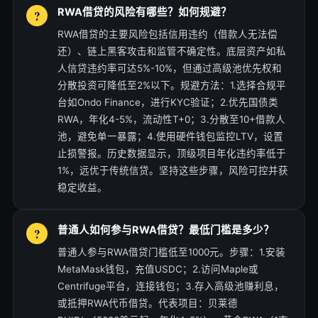
RWA借贷的风险有哪些？如何规避？
RWA借贷的主要风险包括信用违约（借款人无法偿
还）、链上黑客攻击和监管不确定性。底层资产如私
人信贷违约率可达5%-10%，但通过高级池优先权和
分散投资可降低至2%以下。规避方法：1.选择合规平
台如Ondo Finance，进行KYC验证；2.优先国债类
RWA，年化4-5%，流动性T+0；3.分散至10+借款人
池，避免单一暴露；4.使用硬件钱包监控LTV，设置
止损警报。历史数据显示，顶级项目年化违约率低于
1%，远优于传统信贷。坚持这些步骤，风险可控并获
稳定收益。
普通人如何参与RWA借贷？最低门槛是多少？
普通人参与RWA借贷门槛低至1000元。步骤：1.安装
MetaMask钱包，充值USDC；2.访问Maple或
Centrifuge平台，连接钱包；3.存入高级池赚利息，
或抵押RWA代币借贷。代表项目：贝莱德