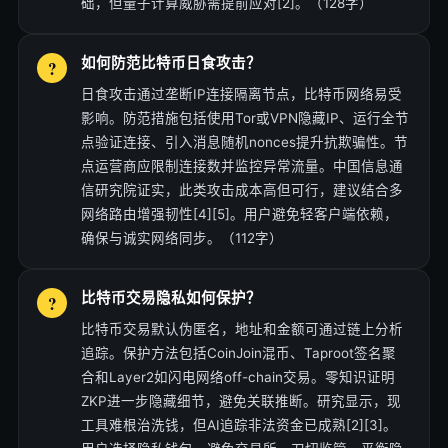
础，但量子计算威胁需提前应对[2]。（128字）
如何防范比特币日食攻击？
日食攻击通过垄断IP连接隔离节点，比特币网络易受
影响。防范措施包括使用Tor或VPN隐藏IP、运行全节
点验证连接、引入消息随机nonces提升抗欺骗性。节
点运营商应限制连接数并监控异常流量。中国信息通
信研究院证实，此类攻击成本高但可行，建议结合多
网络路由增强韧性[4][5]。用户避免轻客户端依赖，
确保与诚实网络同步。（112字）
比特币交易隐私如何保护？
比特币交易默认伪匿名，地址和金额可通过链上分析
追踪。保护方法包括CoinJoin混币、Taproot签名聚
合和Layer2如闪电网络off-chain交易。零知识证明
ZKP进一步隐藏细节，避免关联推断。研究显示，现
工具难根治洗钱，但AI追踪非法资金已成熟[2][3]。