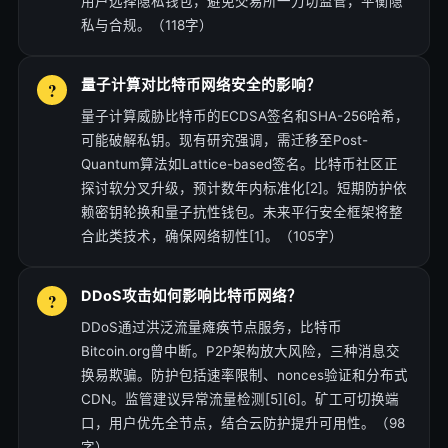
用户选择隐私钱包，避免交易所一刀切监管，平衡隐
私与合规。（118字）
量子计算对比特币网络安全的影响？
量子计算威胁比特币的ECDSA签名和SHA-256哈希，
可能破解私钥。现有研究强调，需迁移至Post-
Quantum算法如Lattice-based签名。比特币社区正
探讨软分叉升级，预计数年内标准化[2]。短期防护依
赖密钥轮换和量子抗性钱包。未来平行安全框架将整
合此类技术，确保网络韧性[1]。（105字）
DDoS攻击如何影响比特币网络？
DDoS通过洪泛流量瘫痪节点服务，比特币
Bitcoin.org曾中断。P2P架构放大风险，三种消息交
换易欺骗。防护包括速率限制、nonces验证和分布式
CDN。监管建议异常流量检测[5][6]。矿工可切换端
口，用户优先全节点，结合云防护提升可用性。（98
字）