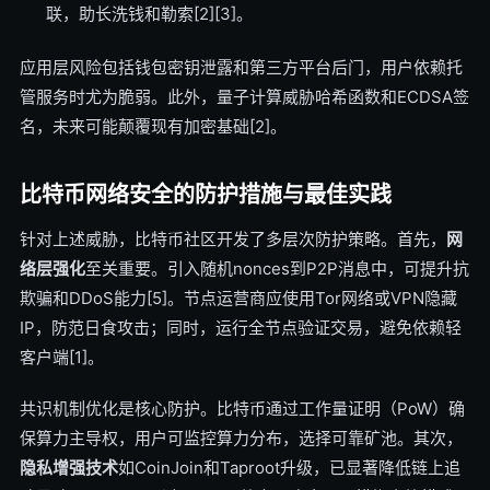
联，助长洗钱和勒索[2][3]。
应用层风险包括钱包密钥泄露和第三方平台后门，用户依赖托
管服务时尤为脆弱。此外，量子计算威胁哈希函数和ECDSA签
名，未来可能颠覆现有加密基础[2]。
比特币网络安全的防护措施与最佳实践
针对上述威胁，比特币社区开发了多层次防护策略。首先，
网
络层强化
至关重要。引入随机nonces到P2P消息中，可提升抗
欺骗和DDoS能力[5]。节点运营商应使用Tor网络或VPN隐藏
IP，防范日食攻击；同时，运行全节点验证交易，避免依赖轻
客户端[1]。
共识机制优化是核心防护。比特币通过工作量证明（PoW）确
保算力主导权，用户可监控算力分布，选择可靠矿池。其次，
隐私增强技术
如CoinJoin和Taproot升级，已显著降低链上追