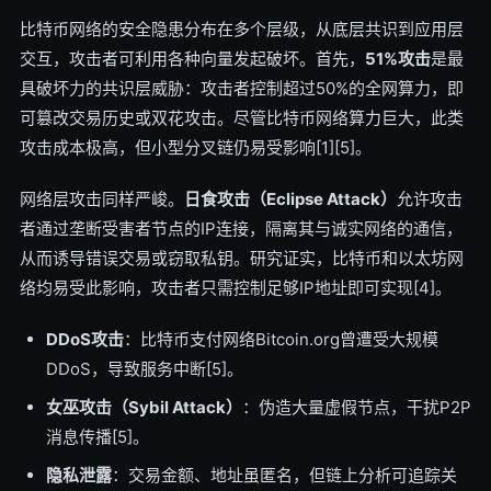
比特币网络的安全隐患分布在多个层级，从底层共识到应用层
交互，攻击者可利用各种向量发起破坏。首先，
51%攻击
是最
具破坏力的共识层威胁：攻击者控制超过50%的全网算力，即
可篡改交易历史或双花攻击。尽管比特币网络算力巨大，此类
攻击成本极高，但小型分叉链仍易受影响[1][5]。
网络层攻击同样严峻。
日食攻击（Eclipse Attack）
允许攻击
者通过垄断受害者节点的IP连接，隔离其与诚实网络的通信，
从而诱导错误交易或窃取私钥。研究证实，比特币和以太坊网
络均易受此影响，攻击者只需控制足够IP地址即可实现[4]。
DDoS攻击
：比特币支付网络Bitcoin.org曾遭受大规模
DDoS，导致服务中断[5]。
女巫攻击（Sybil Attack）
：伪造大量虚假节点，干扰P2P
消息传播[5]。
隐私泄露
：交易金额、地址虽匿名，但链上分析可追踪关