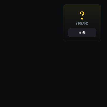
?
问答流程
6 条