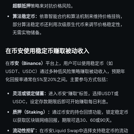
超额抵押
策略来对抗价格风险。
算法稳定币：
依靠智能合约和算法机制来维持价格挂钩，
部分算法稳定币还利用次级原生代币来调节价格稳定性，
无需实物储备。
在币安使用稳定币赚取被动收入
在
币安（Binance）
平台上，用户可以使用稳定币（如
USDT、USDC）通过多种低风险策略赚取被动收入，预期年
化回报率通常在5%至20%之间。主要参与方式包括：
灵活或锁定储蓄：
进入币安“赚取”标签，选择USDT或
USDC，设定存款期限后即可开始赚取每日利息。
质押（Staking）：
通过币安的持仓回馈功能，锁定稳定币
以获取区块链网络回报，期限可选30、60或90天。
流动性挖矿：
在币安Liquid Swap中选择支持稳定币的流动