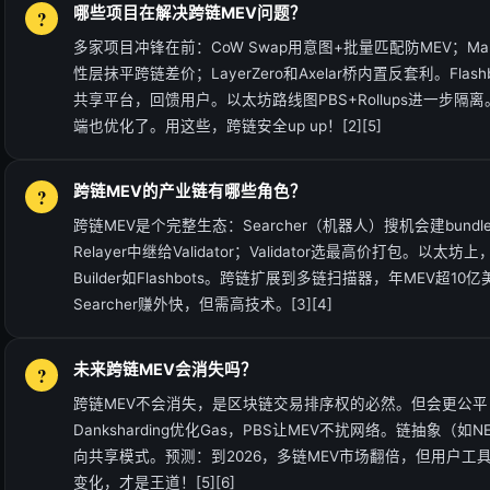
哪些项目在解决跨链MEV问题？
多家项目冲锋在前：CoW Swap用意图+批量匹配防MEV；Manif
性层抹平跨链差价；LayerZero和Axelar桥内置反套利。Flash
共享平台，回馈用户。以太坊路线图PBS+Rollups进一步隔离。So
端也优化了。用这些，跨链安全up up！[2][5]
跨链MEV的产业链有哪些角色？
跨链MEV是个完整生态：Searcher（机器人）搜机会建bundle
Relayer中继给Validator；Validator选最高价打包。以太坊上
Builder如Flashbots。跨链扩展到多链扫描器，年MEV超
Searcher赚外快，但需高技术。[3][4]
未来跨链MEV会消失吗？
跨链MEV不会消失，是区块链交易排序权的必然。但会更公平：EI
Danksharding优化Gas，PBS让MEV不扰网络。链抽象（如
向共享模式。预测：到2026，多链MEV市场翻倍，但用户工
变化，才是王道！[5][6]