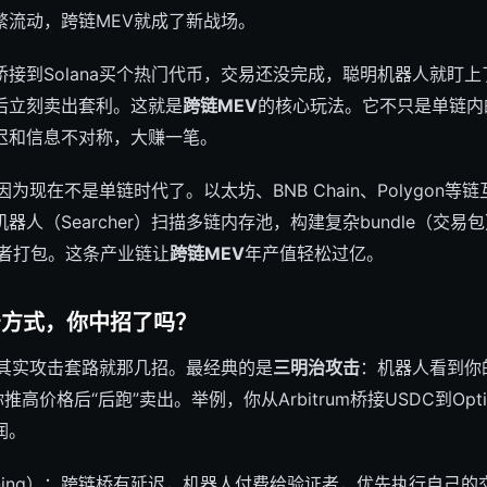
繁流动，跨链MEV就成了新战场。
接到Solana买个热门代币，交易还没完成，聪明机器人就盯
后立刻卖出套利。这就是
跨链MEV
的核心玩法。它不只是单链内
迟和信息不对称，大赚一笔。
为现在不是单链时代了。以太坊、BNB Chain、Polygon等链
人（Searcher）扫描多链内存池，构建复杂bundle（交易
验证者打包。这条产业链让
跨链MEV
年产值轻松过亿。
击方式，你中招了吗？
，其实攻击套路就那几招。最经典的是
三明治攻击
：机器人看到你
高价格后“后跑”卖出。举例，你从Arbitrum桥接USDC到Opt
润。
unning）：跨链桥有延迟，机器人付费给验证者，优先执行自己