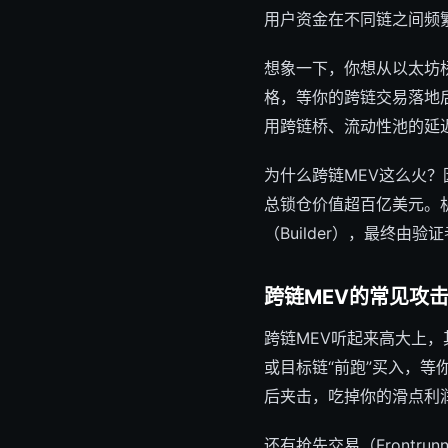
用户资金在不同链之间频
想象一下，你想从以太坊桥
格，等你的跨链交易落地
用跨链桥、流动性池的延
为什么跨链MEV这么火？因
总锁仓价值超百亿美元。机器
（Builder），最终由
跨链MEV的常见攻
跨链MEV听起来高大上
或目标链“前跑”买入，等你推
后夹击，吃掉你的滑点利
还有抢先交易（Frontr