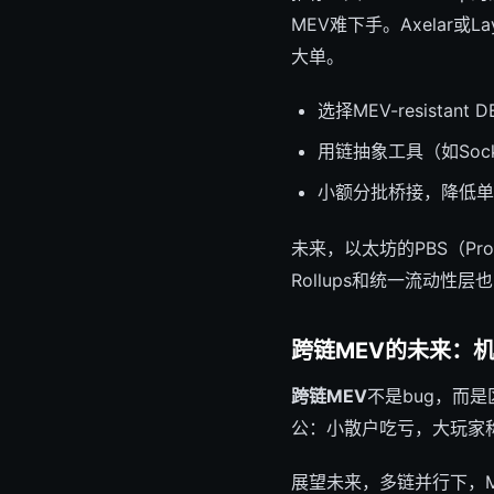
MEV难下手。Axelar或
大单。
选择MEV-resistant 
用链抽象工具（如Sock
小额分批桥接，降低单
未来，以太坊的PBS（Prop
Rollups和统一流动性
跨链MEV的未来：
跨链MEV
不是bug，而
公：小散户吃亏，大玩家
展望未来，多链并行下，ME