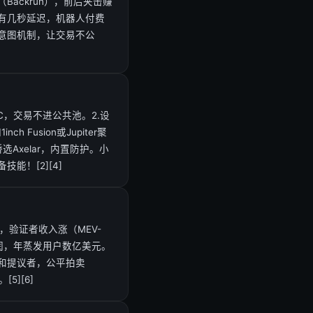
Backrun），前后夹击赚
接有几秒延迟，机器人付费
ap意图机制，让交易不公
有RPC，交易不进公共池。2.设
h Fusion或Jupiter聚
选Axelar，内置防护。小
能！[2][4]
，验证者收入涨（MEV-
利润，年蒸发用户数亿美元。
和提议者，公平拍卖
5][6]