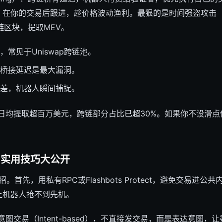
则相反，在你的交易后跟进，趁价格波动渔利。最狠的是时间强盗攻击（Ti
链区块，提取MEV。
，常见于Uniswap跨链池。
桥接延迟是最大漏洞。
差，机器人瞬间捕捉。
日均提取超百万美元，跨链部分占比已超30%。如果你不设滑点保
？实用技巧大公开
招。首先，用私有RPC或Flashbots Protect，避免交易进
让机器人抢不到先机。
的意图交易（Intent-based），不直接发交易，而是表达意图