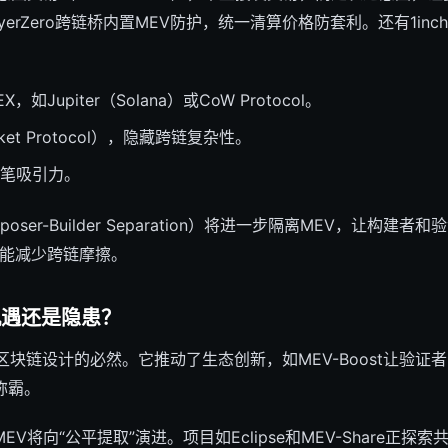
LayerZero跨链桥内置MEV防护，统一清算价格防套利。还有1inc
DEX，如Jupiter（Solana）或CoW Protocol。
et Protocol），隐藏跨链复杂性。
笔吸引力。
oser-Builder Separation）将进一步隔离MEV，让构
层也能减少跨链摩擦。
机遇还是隐患？
是区块链设计的必然。它推动了生态创新，如MEV-Boost让验
称霸。
V将向“公平提取”演进。项目如Eclipse和MEV-Share正探