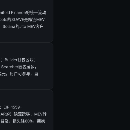
old Finance的统一流动
bots的SUAVE是跨链MEV
lana的Jito MEV客户
；Builder打包区块；
，Searcher匿名居多，
10亿美元。用户可参与，当
P-1559+
NEAR的）隐藏跨链，MEV转
具普及，损失降80%。拥抱