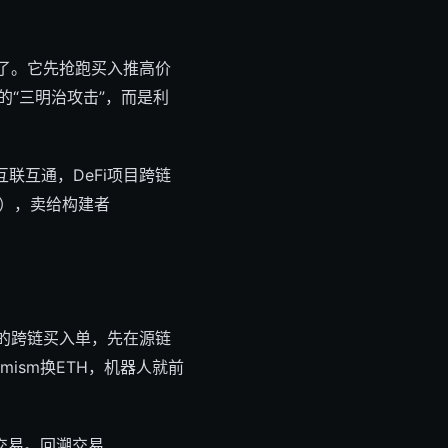
上了。它先抢跑买入推高价
的“三明治攻击”，而是利
互联互通，DeFi项目跨链
包），卖给构建者
的跨链买入单，先在源链
imism换ETH，机器人就前
的交易。回溯交易