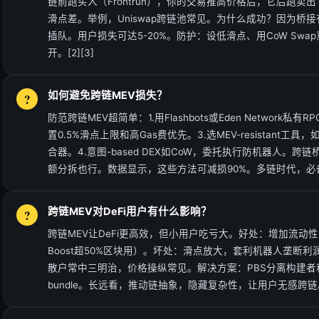
链前跑买入（Frontrun），你的交易推高价格后，它后跑卖出（
滑点差。举例，Uniswap跨链池常见。为什么成功？因为桥
插队。用户损失可达5-20%。防护：设低滑点、用CoW Sw
开。[2][3]
如何避免跨链MEV损失？
防范跨链MEV超简单：1.用Flashbots或Eden Network私
置0.5%滑点上限和高Gas费优先。3.选MEV-resistant工具，如1inc
合器。4.意图-based DEX如CoW，委托执行防机器人。跨链桥
额分拆也行。数据显示，这些方法可减损90%。多链时代，必备技
跨链MEV对DeFi用户有什么影响？
跨链MEV让DeFi更高效，但小用户吃亏大。好处：增加流动性
Boost超50%区块用）。坏处：滑点放大，套利机器人垄断
散户常中三明治，价格操纵常见。解决方案：PBS分离构建者
bundle。长远看，推动链抽象，隐藏复杂性，让用户无感跨链。[