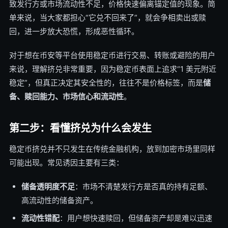
致发行方或市场流动性不足，价格快速偏离锚定值的现象。简
单来说，当大家都担心“它兑不回来了”，就会争相卖出或赎
回，进一步放大恐慌，形成恶性循环。
对于想在币安等平台使用稳定币进行交易、转账或避险的用户
来说，理解挤兑非常重要，因为稳定币表面上追求“1 美元附近
稳定”，但真正决定其安全性的，往往不是价格标签，而是
储
备、赎回能力、市场信心和流动性
。
第二步：看懂挤兑为什么会发生
稳定币挤兑并不只发生在传统金融机构，放到加密市场里同样
可能出现。常见诱因主要有三类：
储备透明度不足
：市场不清楚发行方是否真的持有足额、
高流动性的储备资产。
流动性错配
：用户想快速赎回，但储备资产却是难以迅速