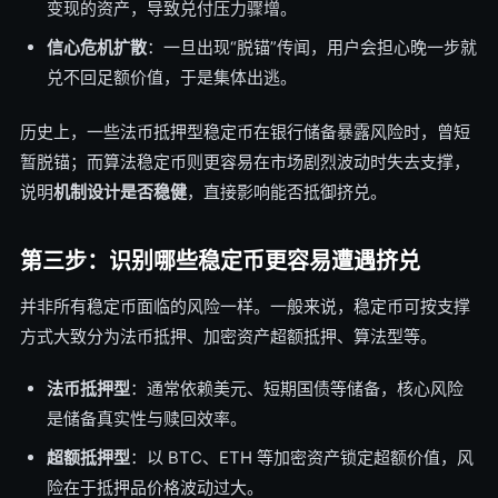
变现的资产，导致兑付压力骤增。
信心危机扩散
：一旦出现“脱锚”传闻，用户会担心晚一步就
兑不回足额价值，于是集体出逃。
历史上，一些法币抵押型稳定币在银行储备暴露风险时，曾短
暂脱锚；而算法稳定币则更容易在市场剧烈波动时失去支撑，
说明
机制设计是否稳健
，直接影响能否抵御挤兑。
第三步：识别哪些稳定币更容易遭遇挤兑
并非所有稳定币面临的风险一样。一般来说，稳定币可按支撑
方式大致分为法币抵押、加密资产超额抵押、算法型等。
法币抵押型
：通常依赖美元、短期国债等储备，核心风险
是储备真实性与赎回效率。
超额抵押型
：以 BTC、ETH 等加密资产锁定超额价值，风
险在于抵押品价格波动过大。