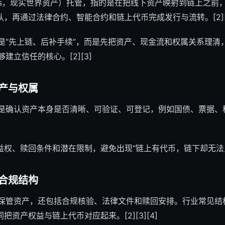
d Assets，现实世界资产）托管，指的是在把线下资产映射到链上
，再通过法律合约、智能合约和链上代币完成发行与流转。[2][
不是“先上链、后补手续”，而是先把资产、现金流和权属关系理清
建立信任的核心。[2][3]
产与权属
，是确认资产本身是否清晰、可验证、可登记，例如国债、票据、
权、赎回条件和潜在限制，避免出现“链上有代币，链下却无法兑付”
合规结构
是保管资产，还包括合规核验、法律文件和赎回安排。行业常见结
资产权益与链上代币对应起来。[2][3][4]