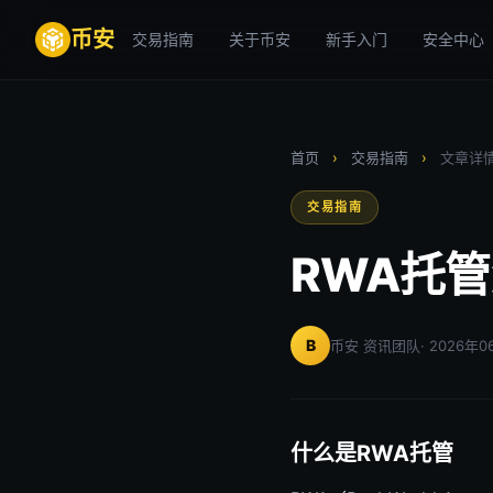
币安
交易指南
关于币安
新手入门
安全中心
首页
›
交易指南
›
文章详
交易指南
RWA托
B
币安 资讯团队
· 2026年
什么是RWA托管