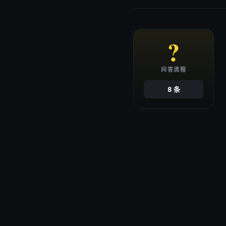
?
问答流程
8 条