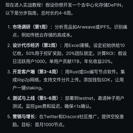
现在进入实战教程！假设你想开发一个去中心化存储DePIN，
以下是分步指南，总时长约4-6周。
市场调研（第1周）
：分析竞品如Arweave或IPFS。识别痛
点，例如传统云存储的高成本。
设计代币经济（第2周）
：用Excel建模。设定初始供给10
亿枚，50%用于挖矿奖励，20%团队锁定。计算ROI：假设
日活跃用户1000，单用户贡献1TB，年化收益20%。
开发客户端（第3-4周）
：用Rust或Go编写节点软件。集
成libp2p网络，支持文件分片上传。添加钱包SDK，让用
户一键staking。
测试与上线（第5-6周）
：部署到testnet，邀请种子用户
测试。监控gas费和延迟，确保<1s确认。
营销与增长
：在Twitter和Discord社区推广，提供空投激
励。目标：首月1000节点。