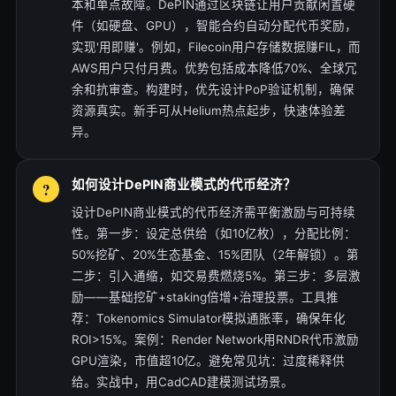
本和单点故障。DePIN通过区块链让用户贡献闲置硬
件（如硬盘、GPU），智能合约自动分配代币奖励，
实现'用即赚'。例如，Filecoin用户存储数据赚FIL，而
AWS用户只付月费。优势包括成本降低70%、全球冗
余和抗审查。构建时，优先设计PoP验证机制，确保
资源真实。新手可从Helium热点起步，快速体验差
异。
如何设计DePIN商业模式的代币经济？
设计DePIN商业模式的代币经济需平衡激励与可持续
性。第一步：设定总供给（如10亿枚），分配比例：
50%挖矿、20%生态基金、15%团队（2年解锁）。第
二步：引入通缩，如交易费燃烧5%。第三步：多层激
励——基础挖矿+staking倍增+治理投票。工具推
荐：Tokenomics Simulator模拟通胀率，确保年化
ROI>15%。案例：Render Network用RNDR代币激励
GPU渲染，市值超10亿。避免常见坑：过度稀释供
给。实战中，用CadCAD建模测试场景。