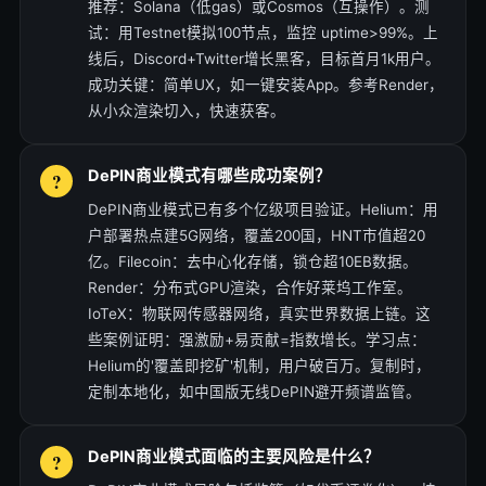
推荐：Solana（低gas）或Cosmos（互操作）。测
试：用Testnet模拟100节点，监控 uptime>99%。上
线后，Discord+Twitter增长黑客，目标首月1k用户。
成功关键：简单UX，如一键安装App。参考Render，
从小众渲染切入，快速获客。
DePIN商业模式有哪些成功案例？
DePIN商业模式已有多个亿级项目验证。Helium：用
户部署热点建5G网络，覆盖200国，HNT市值超20
亿。Filecoin：去中心化存储，锁仓超10EB数据。
Render：分布式GPU渲染，合作好莱坞工作室。
IoTeX：物联网传感器网络，真实世界数据上链。这
些案例证明：强激励+易贡献=指数增长。学习点：
Helium的'覆盖即挖矿'机制，用户破百万。复制时，
定制本地化，如中国版无线DePIN避开频谱监管。
DePIN商业模式面临的主要风险是什么？