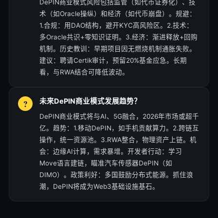
DePIN商业模式风险包括监管（如代币证券化）、技
术（如Oracle操纵）和经济（如代币崩盘）。规避：
1.合规：用DAO结构，避开KYC高风险区。2.技术：
多Oracle共识+零知识证明。3.经济：渐进释放+回购
机制。历史教训：早期项目因无燃烧机制通胀失败。
建议：聘请Certik审计，预留20%基金应急。长期
看，与RWA结合可降低波动。
未来DePIN商业模式发展趋势？
DePIN商业模式将与AI、5G融合，2026年市场或超千
亿。趋势：1.移动DePIN，如手机贡献算力。2.跨链互
操作，统一资源池。3.RWA整合，物理资产上链。机
会：边缘AI计算，需求暴增。开发者行动：学习
Move语言建链，瞄准汽车传感器DePIN（如
DIMO）。政策利好：多国鼓励分布式能源。抓住浪
潮，DePIN将成为Web3基础设施基石。