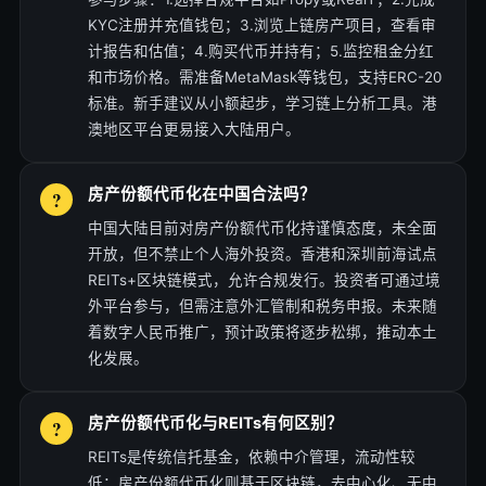
KYC注册并充值钱包；3.浏览上链房产项目，查看审
计报告和估值；4.购买代币并持有；5.监控租金分红
和市场价格。需准备MetaMask等钱包，支持ERC-20
标准。新手建议从小额起步，学习链上分析工具。港
澳地区平台更易接入大陆用户。
房产份额代币化在中国合法吗？
中国大陆目前对房产份额代币化持谨慎态度，未全面
开放，但不禁止个人海外投资。香港和深圳前海试点
REITs+区块链模式，允许合规发行。投资者可通过境
外平台参与，但需注意外汇管制和税务申报。未来随
着数字人民币推广，预计政策将逐步松绑，推动本土
化发展。
房产份额代币化与REITs有何区别？
REITs是传统信托基金，依赖中介管理，流动性较
低；房产份额代币化则基于区块链，去中心化、无中