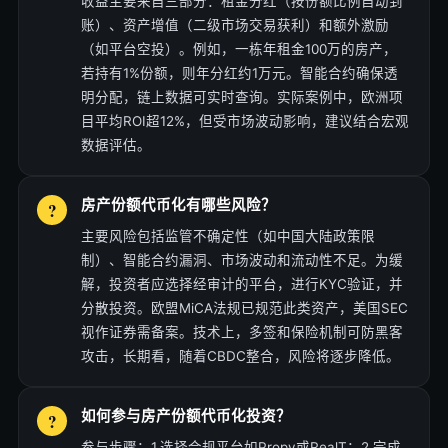
收益主要来自三部分：租金分红（按份额比例自动到
账）、资产增值（二级市场交易获利）和额外激励
（如平台空投）。例如，一栋年租金100万的房产，
若持有1%份额，则年分红约1万元。智能合约确保透
明分配，链上数据可实时查询。实际案例中，欧洲项
目平均ROI超12%，但受市场波动影响，建议结合宏观
数据评估。
房产份额代币化有哪些风险？
主要风险包括监管不确定性（如中国大陆政策限
制）、智能合约漏洞、市场波动和流动性不足。为缓
解，投资者应选择经审计的平台，进行KYC验证，并
分散投资。欧盟MiCA法规已规范此类资产，美国SEC
视作证券需备案。技术上，多签和保险机制可防黑客
攻击，长期看，随着CBDC整合，风险将逐步降低。
如何参与房产份额代币化投资？
参与步骤：1.选择合规平台如Propy或RealT；2.完成