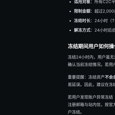
适用对象
：所有C2C
限制金额
：超过2,00
冻结时长
：24小时（T
解冻方式
：24小时后
冻结期间用户如何操
冻结24小时内，用户虽
确认当前冻结情况。若用
重要提醒：冻结资产
不会
易延误。因此，建议在冻
若用户发现账户异常冻结
注册邮箱与站内信，按官
户冻结。