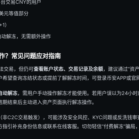
平台交易CNY的用户
0美元等值部分
+1）
自动解冻，无需额外操作
作？常见问题应对指南
无法交易，但仍可
查看账户状态、交易记录及余额
，建议通过“资产
户希望查询冻结状态或提前了解解冻时间，可登录币安APP或官
自动解冻
，需用户手动操作解冻才能使用。若用户误以为24小时
结期结束后主动进入资产页面执行解冻操作。
（非C2C交易触发），可能涉及安全风控、KYC问题或反洗钱
方指引补充身份信息或联系在线客服。切勿轻信“付费解冻”骗局