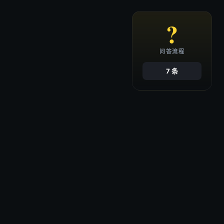
?
问答流程
7 条