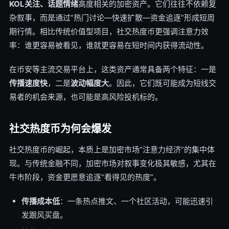
KOL关注、话题情绪
高度相关的加密资产。它们往往不依赖复
杂叙事，而是通过“热门讨论—快速扩散—资金追逐”形成短周
期行情。相比传统价值型项目，社交热度币更强调注意力效
率：谁更容易被看见，谁就更容易在短时间内获得流动性。
在币安等主流交易平台上，这类资产通常具备两个特征：一是
传播速度快
，二是
波动幅度大
。因此，它们既可能成为短线交
易者的机会来源，也可能是高风险投机标的。
社交热度币为何会爆发
社交热度币的崛起，本质上是加密市场“注意力经济”的集中体
现。与传统金融不同，加密市场对叙事变化极其敏感，尤其在
牛市阶段，资金更愿意追逐“看得见的热度”。
传播成本低
：一条热点推文、一个社区活动，可能迅速引
发跟风买盘。