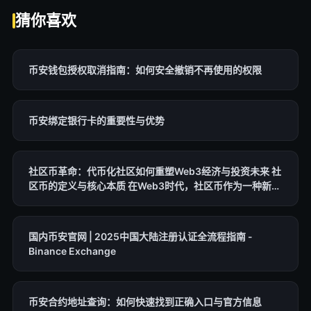
猜你喜欢
币安钱包授权取消指南：如何安全撤销不再使用的权限
币安绑定银行卡的重要性与优势
社区币革命：代币化社区如何重塑Web3经济与投资未来 社
区币的定义与核心本质 在Web3时代，社区币作为一种新兴
的代币化资产，正迅速崛起。它本质上是一种代表特定社区
价值的数字货币，通常基于区块链技术发行，用于激励成员
互动、奖励参与并强化社区忠诚度。与传统加密货币不同，
国内币安官网 | 2025中国大陆注册认证全流程指南 -
社区币的价值不依赖于单纯的技术创新或实用功能，而是源
Binance Exchange
于社交互动、meme文化和集体治理机制。
币安合约地址查询：如何快速找到正确入口与官方信息