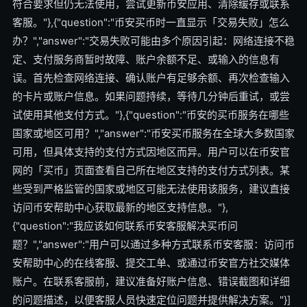
符合要求但仍无法使用，尝试更新币安应用、清除缓存或联系
客服。"},{"question":"币安买币时一直显示「交易失败」怎么
办？","answer":"交易失败可能由多个原因引起：网络连接不稳
定、支付服务商暂时故障、账户余额不足、或输入的信息有
误。首先检查网络连接、确认账户有足够余额、再次检查输入
的卡片或账户信息。如果问题持续，等待几分钟后重试，或尝
试使用其他支付方式。"},{"question":"币安的买币服务在哪些
国家或地区可用？","answer":"币安买币服务在全球大多数国家
可用，但具体支持的支付方式因地区而异。用户可以在币安官
网的「买币」页面查看自己所在地区支持的支付方式列表。某
些受到严格监管的国家或地区可能无法使用该服务，建议直接
访问币安帮助中心获取最新的地区支持信息。"},
{"question":"我应该如何联系币安客服解决买币问
题？","answer":"用户可以通过多种方式联系币安客服：访问币
安帮助中心的在线客服、提交工单、或通过币安官方社交媒体
账户。在联系客服前，建议准备好账户信息、错误截图和详细
的问题描述，以便客服人员快速定位问题并提供解决方案。"}]