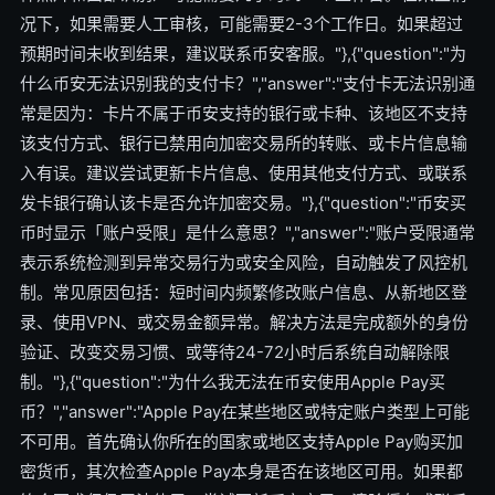
况下，如果需要人工审核，可能需要2-3个工作日。如果超过
预期时间未收到结果，建议联系币安客服。"},{"question":"为
什么币安无法识别我的支付卡？","answer":"支付卡无法识别通
常是因为：卡片不属于币安支持的银行或卡种、该地区不支持
该支付方式、银行已禁用向加密交易所的转账、或卡片信息输
入有误。建议尝试更新卡片信息、使用其他支付方式、或联系
发卡银行确认该卡是否允许加密交易。"},{"question":"币安买
币时显示「账户受限」是什么意思？","answer":"账户受限通常
表示系统检测到异常交易行为或安全风险，自动触发了风控机
制。常见原因包括：短时间内频繁修改账户信息、从新地区登
录、使用VPN、或交易金额异常。解决方法是完成额外的身份
验证、改变交易习惯、或等待24-72小时后系统自动解除限
制。"},{"question":"为什么我无法在币安使用Apple Pay买
币？","answer":"Apple Pay在某些地区或特定账户类型上可能
不可用。首先确认你所在的国家或地区支持Apple Pay购买加
密货币，其次检查Apple Pay本身是否在该地区可用。如果都