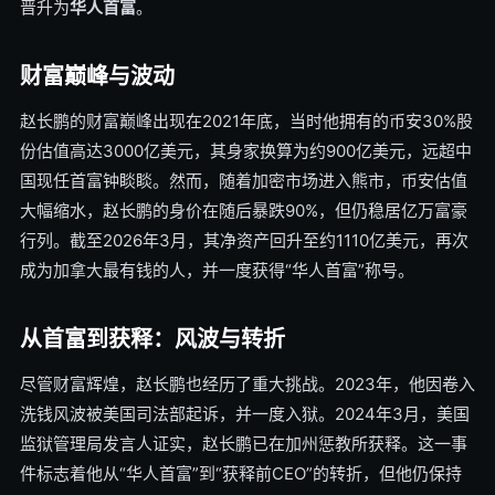
晋升为
华人首富
。
财富巅峰与波动
赵长鹏的财富巅峰出现在2021年底，当时他拥有的币安30%股
份估值高达3000亿美元，其身家换算为约900亿美元，远超中
国现任首富钟睒睒。然而，随着加密市场进入熊市，币安估值
大幅缩水，赵长鹏的身价在随后暴跌90%，但仍稳居亿万富豪
行列。截至2026年3月，其净资产回升至约1110亿美元，再次
成为加拿大最有钱的人，并一度获得“华人首富”称号。
从首富到获释：风波与转折
尽管财富辉煌，赵长鹏也经历了重大挑战。2023年，他因卷入
洗钱风波被美国司法部起诉，并一度入狱。2024年3月，美国
监狱管理局发言人证实，赵长鹏已在加州惩教所获释。这一事
件标志着他从“华人首富”到“获释前CEO”的转折，但他仍保持