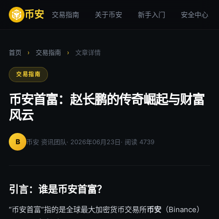
币安
交易指南
关于币安
新手入门
安全中心
首页
›
交易指南
›
文章详情
交易指南
币安首富：赵长鹏的传奇崛起与财富
风云
B
币安 资讯团队
· 2026年06月23日
· 阅读 4739
引言：谁是币安首富？
“币安首富”指的是全球最大加密货币交易所
币安
（Binance）