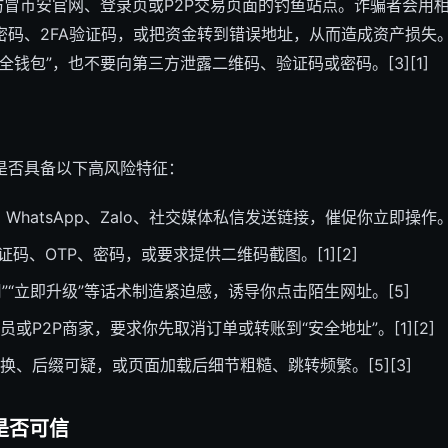
仿冒币安官网、登录页或P2P交易页面的钓鱼站点。诈骗者会用
密码、2FA验证码，或把资金转到错误地址，从而造成资产损失
全钱包”，也不要向第三方泄露二维码、验证码或密码。[3][1]
是否具备以下高风险特征：
m、WhatsApp、Zalo、社交媒体私信发送链接，催促你立即操作。[1
证码、OTP、密码，或要求提供二维码截图。[1][2]
用”“立即升级”等话术制造紧迫感，诱导你点击陌生网址。[5]
或P2P商家，要求你先取消订单或转账到“安全地址”。[1][2]
换、后缀可疑，或页面加载后细节粗糙、跳转频繁。[5][3]
是否可信