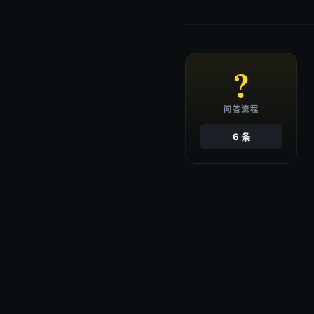
?
问答流程
6 条