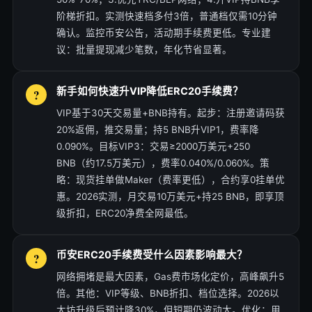
阶梯折扣。实测快速档多付3倍，普通档仅需10分钟
确认。监控币安公告，活动期手续费更低。专业建
议：批量提现减少笔数，年化节省显著。
新手如何快速升VIP降低ERC20手续费？
VIP基于30天交易量+BNB持有。起步：注册邀请码获
20%返佣，推交易量；持5 BNB升VIP1，费率降
0.090%。目标VIP3：交易≥2000万美元+250
BNB（约17.5万美元），费率0.040%/0.060%。策
略：现货挂单做Maker（费率更低），合约享0挂单优
惠。2026实测，月交易10万美元+持25 BNB，即享顶
级折扣，ERC20净费全网最低。
币安ERC20手续费受什么因素影响最大？
网络拥堵是最大因素，Gas费市场化定价，高峰飙升5
倍。其他：VIP等级、BNB折扣、档位选择。2026以
太坊升级后预计降30%，但短期仍波动大。优化：用