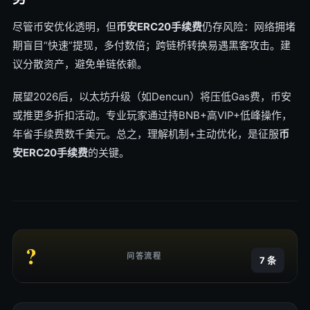
尽管币安优化透明，但
币安ERC20手续费
仍存风险：网络拥堵
期盲目“快速”提现，多付数倍；跨链桥转换易遇黑客攻击。建
议分散资产，避免单链依赖。
展望2026后，以太坊升级（如Dencun）将压低Gas费，币安
或推更多折扣活动。专业玩家通过持BNB+高VIP+低峰操作，
年省手续费数千美元。总之，理解机制+主动优化，是征服
币
安ERC20手续费
的关键。
?
问答流程
7 条