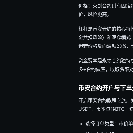
价格；交割合约则有固定结
价，风险更高。
杠杆是币安合约的核心特
金共担风险）和
逐仓模式
但若价格反向波动20%
资金费率是永续合约独特
多+合约做空，收取费率对冲
币安合约开户与下单
开启
币安合约教程
之旅，
USDT，币本位转BTC。
选择订单类型：
市价单