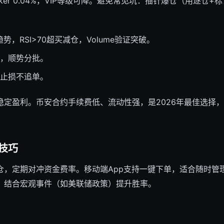
、Taker 0.04%，VIP等级可降。避免常见坑：插针爆仓（用逐
0趋势，RSI>70超买减仓，Volume验证突破。
，顺势分批。
止损不追单。
稳定盈利。币安合约手续费低、流动性强，是2026年最佳选择
。
技巧
仓，定期对冲资金费率。移动端App支持一键下单，适合随时管
，结合宏观事件（如美联储政策）提升胜率。