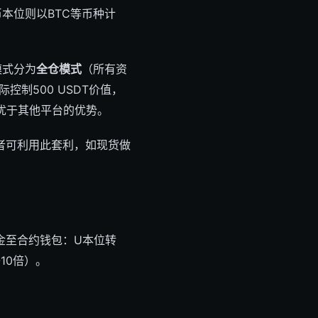
币本位则以BTC等币种计
模式分为
全仓模式
（所有资
控制500 USDT价值，
优于其他平台的优势。
者可利用此套利，如现货做
金至合约钱包：U本位转
10倍）。