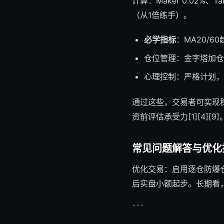
计算：Maker 0.02%
（从1倍练手）。
必学指标
：MA20/6
仓位管理：金字塔加仓
心理控制：严格计划，
通过这些，交易者可实现
资前评估承受力[1][4][9]
常见问题解答与优化
优化交易：启用逐仓防爆
后实盘小额起步。长期看
```