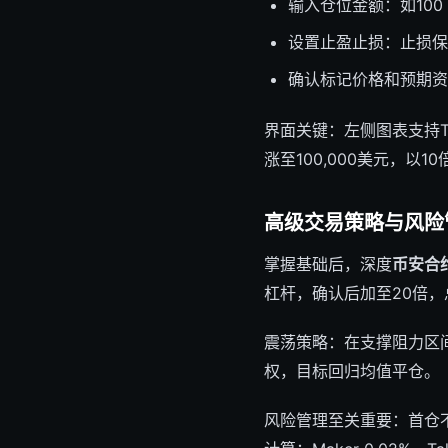
输入仓位金额：如100
设置止盈止损：止损保
确认标记价格和预期资
界面关键：左侧图表支持Tr
涨至100,000美元，以1
高级交易策略与风险
掌握基础后，深度
币安合
杠杆，确认后加至20倍，总
震荡策略：在支撑阻力区
权，目标回归均值平仓。
风险管理至关重要：首仓不