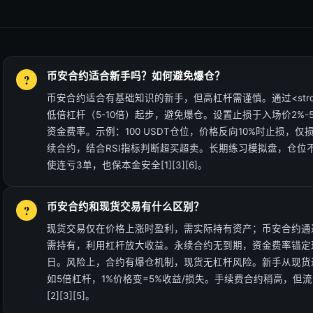
币安合约适合新手吗？如何避免爆仓？
币安合约适合有基础知识的新手，但高杠杆需谨慎。通过<strong
低倍杠杆（5-10倍）起步，避免爆仓。设置止损于入场价2%
资金费率。示例：100 USDT仓位，价格反向10%时止损，仅损
续合约，结合RSI指标判断超买超卖。长期练习模拟盘，仓位
使连亏3单，也保本金安全[1][3][6]。
币安合约和现货交易有什么区别？
现货交易仅在价格上涨时盈利，需实际持有资产；币安合约通
需持有，利用杠杆放大收益。永续合约无到期，资金费率锚定
日。风险上，合约有爆仓机制，现货无杠杆风险。新手从现货
如5倍杠杆，1%价格变=5%收益/损失。手续费合约稍高，但
[2][3][5]。