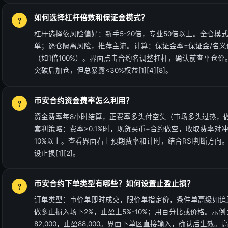
如何选择杠杆倍数和保证金模式？
杠杆选择依风险偏好：新手5-20倍，专业50倍以上。全仓模
单；逐仓隔离风险，推荐主流。计算：保证金率=保证金/名
（如1倍100%）。界面点击合约名调整杠杆，确认前查平仓
突破后加仓，但总暴露<30%权益[1][4][8]。
币安合约资金费率怎么利用？
资金费率每8小时结算，正费率多头付空头（市场多头过热，
套利策略：费率>0.1%时，现货买币+合约做空，收取费率对
10%以上。查看界面右上预期费率和计时，结合RSI判断方向
设止损[1][2]。
币安合约下单类型有哪些？如何设置止盈止损？
订单类型：市价单即时成交，限价单指定价，条件单高级如追
做多止损入场下2%，止盈上5%-10%；用百分比或价格。示例：B
82,000，止盈88,000。界面下单区直接输入，确认后生效