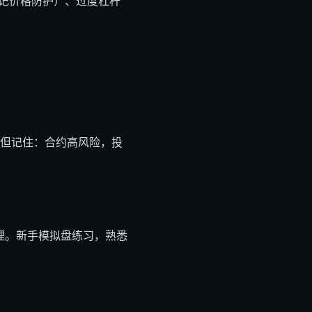
仓+标记价格防护）、过度杠杆
，但记住：合约高风险，投
理。新手模拟盘练习，熟悉