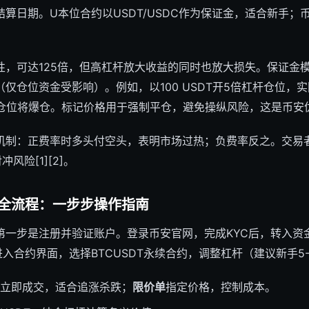
算日期。U本位合约以USDT/USDC作为保证金，适合新手；
性，可达125倍，但高杠杆放大收益的同时也放大损失。保证金
（仅仓位资金受影响）。例如，以100 USDT开5倍杠杆仓位，实际
，仓位将爆仓。标记价格用于强制平仓，避免操纵风险，这是币安
机制：正费率时多头付空头，表明市场过热；负费率反之。交易
风险[1][2]。
全流程：一步步操作指南
第一步是注册并验证账户。登录币安官网，完成KYC后，转入资
进入合约界面，选择BTCUSDT永续合约，调整杠杆（建议新手5-
立即成交，适合追涨杀跌；
限价单
指定价格，控制成本。