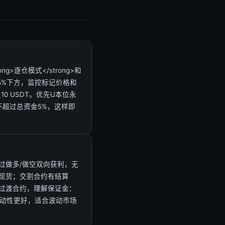
>逐仓模式</strong>和
-5%下方，监控标记价格和
10 USDT。优先U本位永
不超过总资金5%，这样即
过做多/做空双向获利，无
现货；交割合约有结算
过渡合约，理解保证金：
流动性更好，适合波动市场