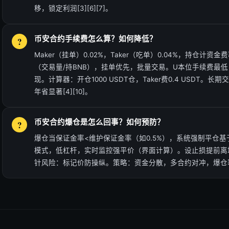
移，锁定利润[3][6][7]。
币安合约手续费怎么算？如何降低？
Maker（挂单）0.02%，Taker（吃单）0.04%，持仓计资
（交易量/持BNB），挂单优先，批量交易。U本位手续费最低
现。计算器：开仓1000 USDT仓，Taker费0.4 USDT。长
年省显著[4][10]。
币安合约爆仓是怎么回事？如何预防？
爆仓当保证金率<维护保证金率（如0.5%），系统强制平仓
模式，低杠杆，实时监控强平价（界面计算）。设止损提前离
针风险：标记价防操纵。策略：资金分散，多合约对冲，爆仓率降至