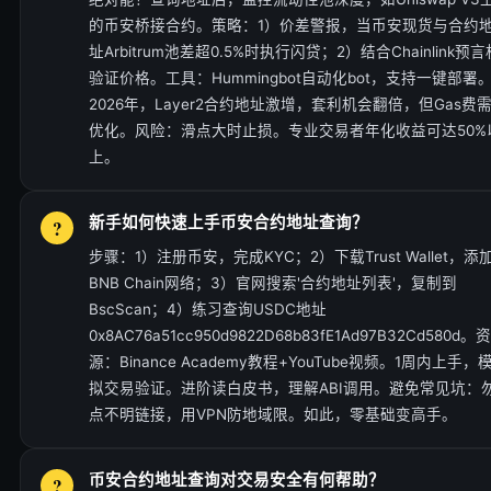
的币安桥接合约。策略：1）价差警报，当币安现货与合约
址Arbitrum池差超0.5%时执行闪贷；2）结合Chainlink预言
验证价格。工具：Hummingbot自动化bot，支持一键部署
2026年，Layer2合约地址激增，套利机会翻倍，但Gas费
优化。风险：滑点大时止损。专业交易者年化收益可达50%
上。
新手如何快速上手币安合约地址查询？
步骤：1）注册币安，完成KYC；2）下载Trust Wallet，添
BNB Chain网络；3）官网搜索'合约地址列表'，复制到
BscScan；4）练习查询USDC地址
0x8AC76a51cc950d9822D68b83fE1Ad97B32Cd580d。资
源：Binance Academy教程+YouTube视频。1周内上手，
拟交易验证。进阶读白皮书，理解ABI调用。避免常见坑：
点不明链接，用VPN防地域限。如此，零基础变高手。
币安合约地址查询对交易安全有何帮助？