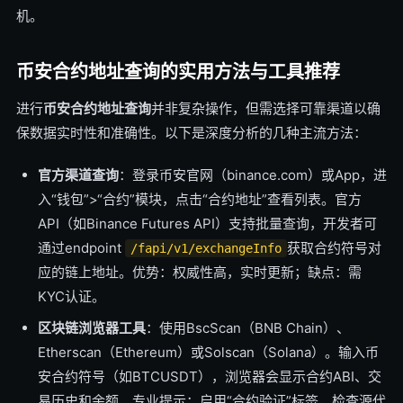
机。
币安合约地址查询的实用方法与工具推荐
进行
币安合约地址查询
并非复杂操作，但需选择可靠渠道以确
保数据实时性和准确性。以下是深度分析的几种主流方法：
官方渠道查询
：登录币安官网（binance.com）或App，进
入“钱包”>“合约”模块，点击“合约地址”查看列表。官方
API（如Binance Futures API）支持批量查询，开发者可
通过endpoint
获取合约符号对
/fapi/v1/exchangeInfo
应的链上地址。优势：权威性高，实时更新；缺点：需
KYC认证。
区块链浏览器工具
：使用BscScan（BNB Chain）、
Etherscan（Ethereum）或Solscan（Solana）。输入币
安合约符号（如BTCUSDT），浏览器会显示合约ABI、交
易历史和余额。专业提示：启用“合约验证”标签，检查源代