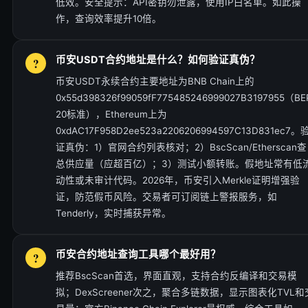
低效。安全提示：API密钥勿泄露，使用IP白名单。如此操
作，查询效率提升10倍。
币安USDT合约地址是什么？如何验证真伪？
币安USDT永续合约主要地址为BNB Chain上的
0x55d398326f99059fF775485246999027B3197955（BE
20标准），Ethereum上为
0xdAC17F958D2ee523a2206206994597C13D831ec7。
证真伪：1）官网合约列表核对；2）BscScan/Etherscan查
总供应量（应超百亿）；3）测试小额转账。假地址常有低
动性或未审计代码。2026年，币安引入Merkle证明增强验
证，防范假币风险。交易者可订阅链上警报服务，如
Tenderly，实时捕获异常。
币安合约地址查询工具哪个最好用？
推荐BscScan首选，界面直观，支持合约反编译和交易模
拟；DexScreener次之，聚合多链数据，显示图表化TVL和