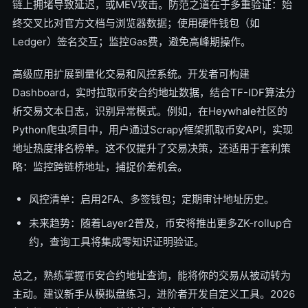
链上拥堵导致延迟，或MEV攻击。防范之道在于多重验证：始
终交叉比对官方文档与浏览器数据；使用硬件钱包（如
Ledger）签名交互；监控Gas费，避免高峰期操作。
高级应用扩展到量化交易和风控系统。开发者可构建
Dashboard，实时拉取币安合约地址数据，结合TF-IDF算法分
析交易文本日志，识别异常模式。例如，在Heywhale社区的
Python爬虫项目中，用户通过Scrapy框架抓取币安API，实现
地址热度排名榜单。这不仅提升了交易决策，还适用于套利策
略：监控跨链桥地址，捕捉价差机会。
风控清单：启用2FA、多签钱包；定期审计地址历史。
未来趋势：随着Layer2普及，币安将推出更多ZK-rollup合
约，查询工具将集成零知识证明验证。
总之，熟练掌握币安合约地址查询，能将你的交易从被动转为
主动。建议新手从模拟盘练习，进阶者开发自定义工具。2026