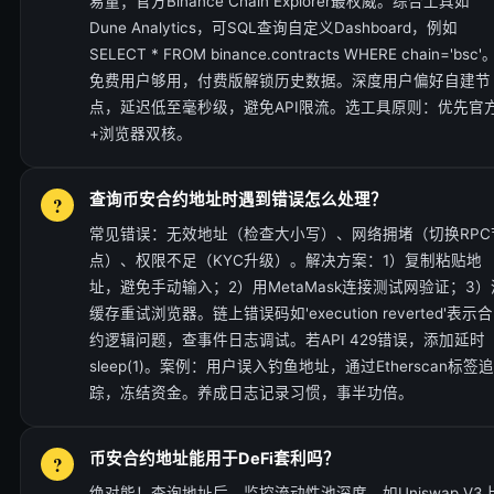
易量；官方Binance Chain Explorer最权威。综合工具如
Dune Analytics，可SQL查询自定义Dashboard，例如
SELECT * FROM binance.contracts WHERE chain='bsc'
免费用户够用，付费版解锁历史数据。深度用户偏好自建节
点，延迟低至毫秒级，避免API限流。选工具原则：优先官
+浏览器双核。
查询币安合约地址时遇到错误怎么处理？
常见错误：无效地址（检查大小写）、网络拥堵（切换RPC
点）、权限不足（KYC升级）。解决方案：1）复制粘贴地
址，避免手动输入；2）用MetaMask连接测试网验证；3）
缓存重试浏览器。链上错误码如'execution reverted'表示合
约逻辑问题，查事件日志调试。若API 429错误，添加延时
sleep(1)。案例：用户误入钓鱼地址，通过Etherscan标签追
踪，冻结资金。养成日志记录习惯，事半功倍。
币安合约地址能用于DeFi套利吗？
绝对能！查询地址后，监控流动性池深度，如Uniswap V3