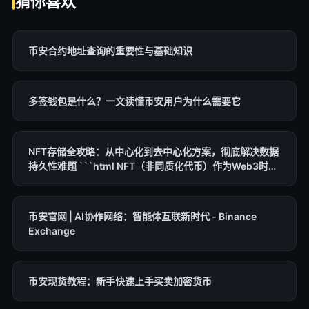
猜你喜欢
币安合约地址查询的重要性与基础知识
多签钱包是什么？一文读懂币安用户为什么需要它
NFT存储全攻略：从中心化到去中心化方案，彻底解决数据
持久性难题 ```html NFT（非同质化代币）作为Web3时代
的核心资产，其存储问题已成为行业关注的焦点。传统中心
化存储方式面临单点故障和审查风险，而去中心化NFT存储
方案则提供永久性和抗篡改保障。本文将深入剖析NFT存储
币安官网 | AI协作网络：智能体互联新时代 - Binance
的核心原理、技术路径及最佳实践，帮助开发者、收藏者和
Exchange
项目方构建可靠的数字资产基础设施。
币安现货教程：新手快速上手买卖加密货币