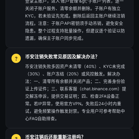
登录主账户，进入'账户管理'&gt;'子账户'列表，逐一
关闭子账户服务、清零余额并删除。子账户有独立
KYC，若未验证先完成。删除后返回主账户继续注销
流程。注意：子账户API密钥须手动吊销，避免安全
隐患。整个过程支持批量操作，但建议逐个验证以防
遗漏，确保主子账户同步完成。
币安注销失败常见原因及解决办法？
币安注销失败多因资产未清零（40%）、KYC未完成
（30%）、账户冻结（20%）或风控触发。解决办
法：一、清零所有余额并关闭产品；二、完善身份验
证上传证件；三、联系客服（chat.binance.com）提
交解冻申诉，提供交易证明；四、检查2FA设备正
常。若IP异常，使用官方VPN。失败后24小时内重
试，避免频繁操作触发封禁。专业用户可参考帮助中
心FAQ自助排查。
币安注销后还能重新注册吗？