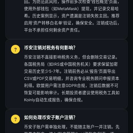
回。为防范此风险，操作前多次检查'钱包概览'页面，
使用外部钱包（如MetaMask）提现，并记录交易哈
希。历史案例显示，资产遗漏是注销失败主因。推荐
启用'资产转移白名单'验证，确保安全。注销成功后，
平台不承担任何剩余资产责任。
币安注销对税务有何影响？
币安注销不直接影响税务义务，但会删除交易记录。
各国税务局（如IRS或中国税务机关）要求保留加密
交易历史至少5-7年。注销前务必从'报告'页面导出
CSV或PDF交易明细，并咨询专业税务顾问申报资本
利得。欧盟用户需注意GDPR合规，注销后数据不可
恢复可能影响审计。长期投资者建议使用税务工具如
Koinly自动生成报告，确保合规。
如何处理币安子账户注销？
币安子账户需单独处理，不能随主账户一并注销。先