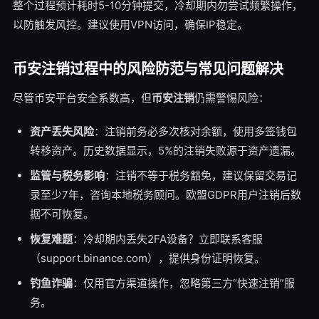
整个过程预计耗时5-10分钟提交，冷却期内勿尝试频繁操作，
以防触发风控。建议使用VPN访问，确保IP稳定。
币安注销过程中的风险防范与常见问题解决
尽管币安平台安全系数高，但
币安注销
仍需警惕风险：
资产丢失风险
：注销前务必多次核对余额，使用多签钱包
转移资产。历史数据显示，5%的注销失败源于资产遗漏。
监管与税务影响
：注销不等于税务豁免，建议保留交易记
录至少7年，咨询本地税务顾问。欧盟GDPR用户注销后数
据不可恢复。
恢复难题
：冷却期内丢失2FA设备？立即联系客服
（support.binance.com），提供身份证明恢复。
钓鱼诈骗
：仅用官方渠道操作，忽略第三方“快速注销”服
务。