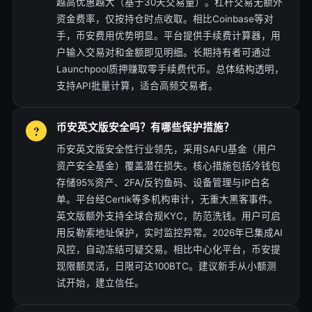
越高优惠越大（基于30天交易量）。杠杆交易无额外
资金费率，仅按持仓时点收取。相比Coinbase等对
手，币安费用优势明显。平台提供手续费计算器，用
户输入交易对和金额即见明细。长期持有者可通过
Launchpool质押赚取零手续费代币。总体结构透明，
支持API批量计算，适合高频交易者。
币安英文版安全吗？有哪些保护措施？
币安英文版安全性行业领先，采用SAFU基金（用户
资产安全基金）覆盖潜在损失。核心措施包括冷钱包
存储95%资产、2FA/反钓鱼码、设备管理与IP白名
单。平台经Certik等多机构审计，无重大黑客事件。
英文版额外支持全球合规KYC，防范洗钱。用户可启
用反勒索地址保护，实时监控异常。2026年已集成AI
风控，自动冻结可疑交易。相比中心化平台，币安提
现限额灵活，日限可达100BTC。建议新手从小额测
试开始，建立信任。