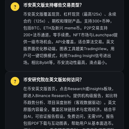
币安英文版支持哪些交易类型？
币安英文版覆盖现货、杠杆现货（最高125x）、永续
合约（125x）、期权和理财产品。支持300+币种，
包括BTC、ETH及新兴 meme币。P2P交易支持
200+法币通道，零手续费。NFT市场与Launchpad提
供一级市场机会。API全覆盖，适合算法交易。英文
版界面优化移动端，图表工具媲美TradingView。用
户可一键切换模式，利用Trading Insight信号进出
场。相比Bybit等，币安流动性最高，滑点最小。
币安研究院在英文版如何访问？
在币安英文版首页，点击Research或Insights板块，
即进入Binance Research。提供机构级报告，如比特
币趋势分析、项目深度剖析（客观数据驱动）。英文
原版内容最全，覆盖区块链技术与宏观经济。结合平
台AI，可验证报告假设。免费访问，无需VIP。报告
包括PDF下载与互动图表，帮助用户从基本面选币。