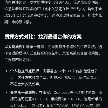
值得关注的是，以太坊质押率已突破40%，流通盘极度枯竭。
这意味着越来越多的ETH被永久锁定在质押合约中，类似于全
球30%以上的流通股被冻结，这种流动性紧张反而可能成为长
期牛市的导火索。
质押方式对比：找到最适合你的方案
以太坊质押
并非单一选择，而是拥有多条路径的生态系统。选
择合适的质押方式直接影响收益率、风险系数和资金流动性。
主要有四种方式：
个人独立节点质押
：需要准备32个ETH并维护验证者节
点。这种方式收益全享，但技术门槛极高，运维风险大，
不适合大多数新手。
交易所一键质押
：在币安、Coinbase等平台操作简单，质
押门槛可低至0.01 ETH，手续费为0.5%~1%。这是新手的
最佳入口，虽然需要让渡资产控制权，但安全性和易用性